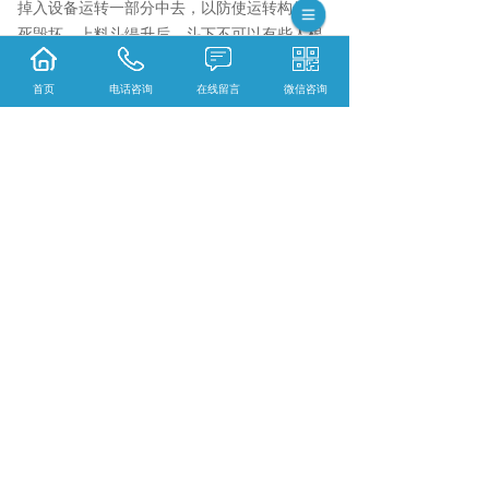
掉入设备运转一部分中去，以防使运转构件卡
死毁坏。上料斗缇升后，斗下不可以有些人根
据或滞留，以防制动系统不行产生意外事件。
当在斗下维修或开展清除工作中时，强制关机
首页
电话咨询
在线留言
微信咨询
并将上料斗用商业保险传动链条拉牢。
相关标签：
标线涂料
,
云南标线涂料
,
上一条：
普洱标线涂料搅拌机如何清理？
下一条：
普洱热熔涂料到底是什么？
365系统