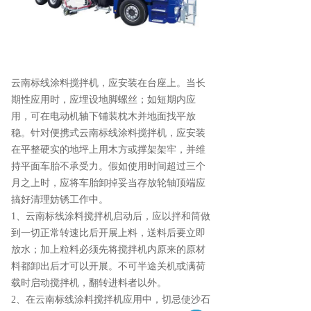
云南标线涂料搅拌机，应安装在台座上。当长
期性应用时，应埋设地脚螺丝；如短期内应
用，可在电动机轴下铺装枕木并地面找平放
稳。针对便携式云南标线涂料搅拌机，应安装
在平整硬实的地坪上用木方或撑架架牢，并维
持平面车胎不承受力。假如使用时间超过三个
月之上时，应将车胎卸掉妥当存放轮轴顶端应
搞好清理妨锈工作中。
1、云南标线涂料搅拌机启动后，应以拌和筒做
到一切正常转速比后开展上料，送料后要立即
放水；加上粒料必须先将搅拌机内原来的原材
料都卸出后才可以开展。不可半途关机或满荷
载时启动搅拌机，翻转进料者以外。
2、在云南标线涂料搅拌机应用中，切忌使沙石