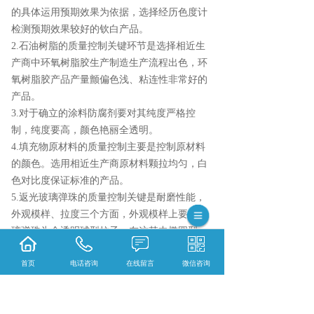
的具体运用预期效果为依据，选择经历色度计
检测预期效果较好的钦白产品。
2.石油树脂的质量控制关键环节是选择相近生
产商中环氧树脂胶生产制造生产流程出色，环
氧树脂胶产品产量颤偏色浅、粘连性非常好的
产品。
3.对于确立的涂料防腐剂要对其纯度严格控
制，纯度要高，颜色艳丽全透明。
4.填充物原材料的质量控制主要是控制原材料
的颜色。选用相近生产商原材料颗拉均匀，白
色对比度保证标准的产品。
5.返光玻璃弹珠的质量控制关键是耐磨性能，
外观模样、拉度三个方面，外观模样上要求玻
璃弹珠为全透明球型拉子，在这其中椭圆型、
锐角、不全透明、粘连不干净的东西总数占有
首页
电话咨询
在线留言
微信咨询
率少。总得来说，热熔涂料原材料质量控制的
规范是应用、高质量、社会经济发展三位一体
的完美结合。