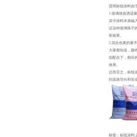
昆明标线涂料由
1.玻璃珠面洒适
其中涂料本身融
证这种玻璃珠子
射效果。
2.混合色素的量
大家都知道，颜
划配合下，相应
效果。
总而言之，标线
到道路导向和安
标签：
标线涂料
,