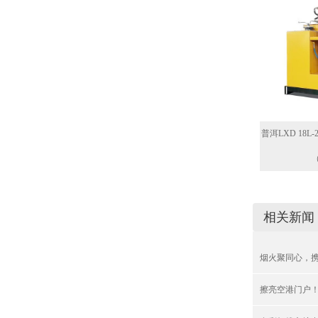
普洱LXD 18
相关新闻
烟火聚同心，
擦亮空港门户