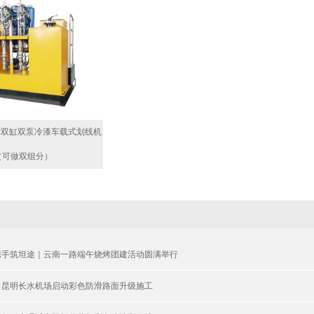
L-2双缸双泵冷漆车载式划线机
（可做双组分）
携手筑坦途｜云南一路端午烧烤团建活动圆满举行
！昆明长水机场启动彩色防滑路面升级施工