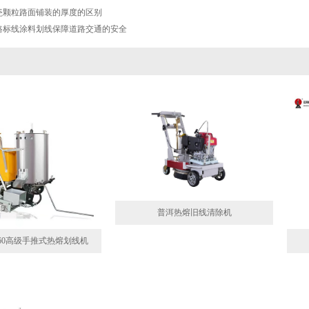
瓷颗粒路面铺装的厚度的区别
路标线涂料划线保障道路交通的安全
普洱热熔旧线清除机
860高级手推式热熔划线机