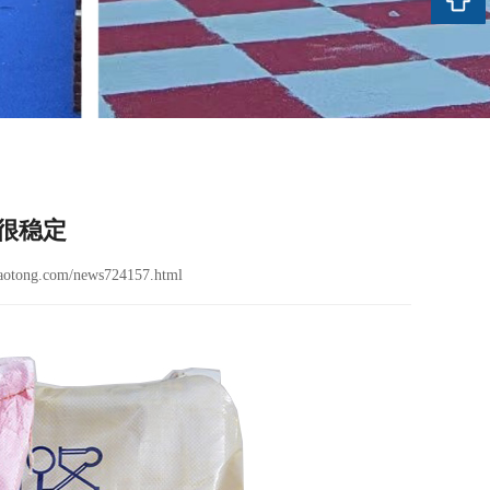
很稳定
aotong.com/news724157.html