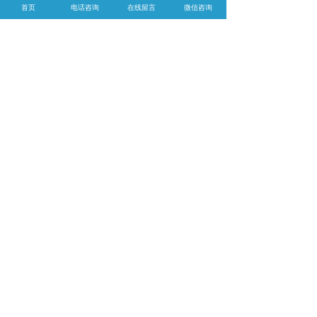
首页
电话咨询
在线留言
微信咨询
2.施工温度为20上下，适用温度为4-40。尽量
避免在4下列施工。
3.常温标识漆不要添加太多溶剂稀释，不然漆
中树脂占比会降低，造成标识脱落，太早损
坏。
4.常温涂料规范用量为0.4-0.5kg/m2，漆层过薄
会导致标线太早脱落损坏。
5.水泥路面施工应选用水泥路面涂料。
6.开工前，应清理地面并保持干净，地面不应
有油渍。
7.施工期内地面务必保持清洁。雨后，水泥路
面上的施工务必直到地面表层和基层全部干
燥。