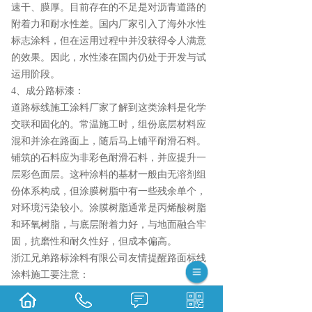
速干、膜厚。目前存在的不足是对沥青道路的
附着力和耐水性差。国内厂家引入了海外水性
标志涂料，但在运用过程中并没获得令人满意
的效果。因此，水性漆在国内仍处于开发与试
运用阶段。
4、成分路标漆：
道路标线施工涂料厂家了解到这类涂料是化学
交联和固化的。常温施工时，组份底层材料应
混和并涂在路面上，随后马上铺平耐滑石料。
铺筑的石料应为非彩色耐滑石料，并应提升一
层彩色面层。这种涂料的基材一般由无溶剂组
份体系构成，但涂膜树脂中有一些残余单个，
对环境污染较小。涂膜树脂通常是丙烯酸树脂
和环氧树脂，与底层附着力好，与地面融合牢
固，抗磨性和耐久性好，但成本偏高。
浙江兄弟路标涂料有限公司友情提醒路面标线
涂料施工要注意：
1.常温标志漆使用时应拌匀，并用60-100目滤
网过虑，防止阻塞喷头。